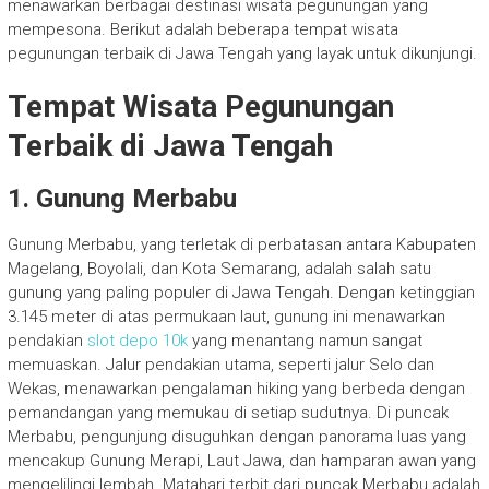
menawarkan berbagai destinasi wisata pegunungan yang
mempesona. Berikut adalah beberapa tempat wisata
pegunungan terbaik di Jawa Tengah yang layak untuk dikunjungi.
Tempat Wisata Pegunungan
Terbaik di Jawa Tengah
1. Gunung Merbabu
Gunung Merbabu, yang terletak di perbatasan antara Kabupaten
Magelang, Boyolali, dan Kota Semarang, adalah salah satu
gunung yang paling populer di Jawa Tengah. Dengan ketinggian
3.145 meter di atas permukaan laut, gunung ini menawarkan
pendakian
slot depo 10k
yang menantang namun sangat
memuaskan. Jalur pendakian utama, seperti jalur Selo dan
Wekas, menawarkan pengalaman hiking yang berbeda dengan
pemandangan yang memukau di setiap sudutnya. Di puncak
Merbabu, pengunjung disuguhkan dengan panorama luas yang
mencakup Gunung Merapi, Laut Jawa, dan hamparan awan yang
mengelilingi lembah. Matahari terbit dari puncak Merbabu adalah