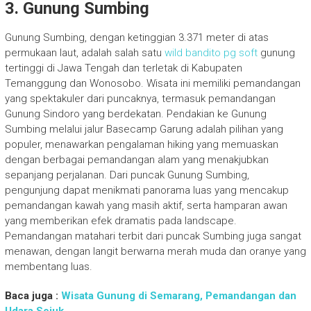
3. Gunung Sumbing
Gunung Sumbing, dengan ketinggian 3.371 meter di atas
permukaan laut, adalah salah satu
wild bandito pg soft
gunung
tertinggi di Jawa Tengah dan terletak di Kabupaten
Temanggung dan Wonosobo. Wisata ini memiliki pemandangan
yang spektakuler dari puncaknya, termasuk pemandangan
Gunung Sindoro yang berdekatan. Pendakian ke Gunung
Sumbing melalui jalur Basecamp Garung adalah pilihan yang
populer, menawarkan pengalaman hiking yang memuaskan
dengan berbagai pemandangan alam yang menakjubkan
sepanjang perjalanan. Dari puncak Gunung Sumbing,
pengunjung dapat menikmati panorama luas yang mencakup
pemandangan kawah yang masih aktif, serta hamparan awan
yang memberikan efek dramatis pada landscape.
Pemandangan matahari terbit dari puncak Sumbing juga sangat
menawan, dengan langit berwarna merah muda dan oranye yang
membentang luas.
Baca juga :
Wisata Gunung di Semarang, Pemandangan dan