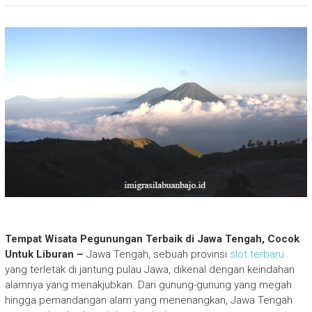
Tempat Wisata Pegunungan Terbaik di Jawa Tengah, Cocok
Untuk Liburan –
Jawa Tengah, sebuah provinsi
slot terbaru
yang terletak di jantung pulau Jawa, dikenal dengan keindahan
alamnya yang menakjubkan. Dari gunung-gunung yang megah
hingga pemandangan alam yang menenangkan, Jawa Tengah