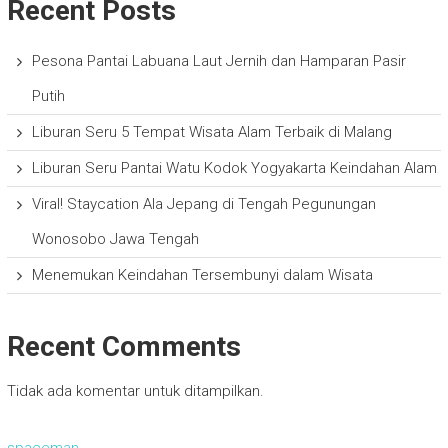
Recent Posts
Pesona Pantai Labuana Laut Jernih dan Hamparan Pasir
Putih
Liburan Seru 5 Tempat Wisata Alam Terbaik di Malang
Liburan Seru Pantai Watu Kodok Yogyakarta Keindahan Alam
Viral! Staycation Ala Jepang di Tengah Pegunungan
Wonosobo Jawa Tengah
Menemukan Keindahan Tersembunyi dalam Wisata
Recent Comments
Tidak ada komentar untuk ditampilkan.