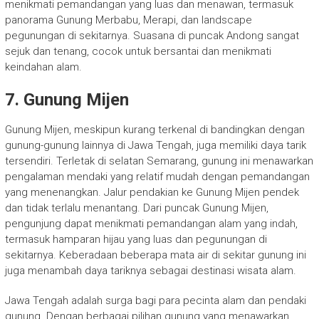
menikmati pemandangan yang luas dan menawan, termasuk
panorama Gunung Merbabu, Merapi, dan landscape
pegunungan di sekitarnya. Suasana di puncak Andong sangat
sejuk dan tenang, cocok untuk bersantai dan menikmati
keindahan alam.
7. Gunung Mijen
Gunung Mijen, meskipun kurang terkenal di bandingkan dengan
gunung-gunung lainnya di Jawa Tengah, juga memiliki daya tarik
tersendiri. Terletak di selatan Semarang, gunung ini menawarkan
pengalaman mendaki yang relatif mudah dengan pemandangan
yang menenangkan. Jalur pendakian ke Gunung Mijen pendek
dan tidak terlalu menantang. Dari puncak Gunung Mijen,
pengunjung dapat menikmati pemandangan alam yang indah,
termasuk hamparan hijau yang luas dan pegunungan di
sekitarnya. Keberadaan beberapa mata air di sekitar gunung ini
juga menambah daya tariknya sebagai destinasi wisata alam.
Jawa Tengah adalah surga bagi para pecinta alam dan pendaki
gunung. Dengan berbagai pilihan gunung yang menawarkan