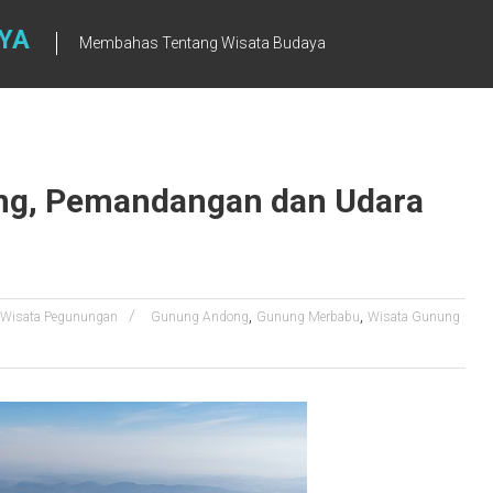
YA
Membahas Tentang Wisata Budaya
ng, Pemandangan dan Udara
,
,
Wisata Pegunungan
Gunung Andong
Gunung Merbabu
Wisata Gunung