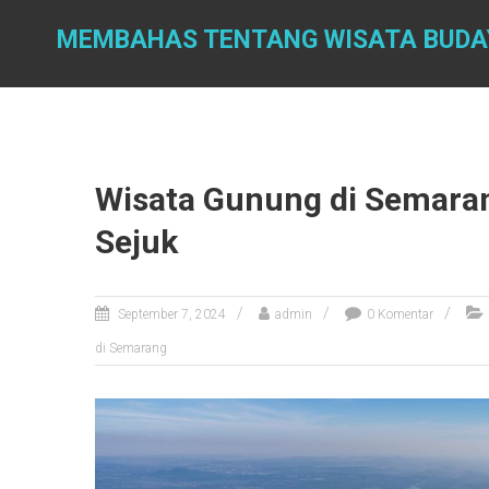
Skip
to
MEMBAHAS TENTANG WISATA BUDA
content
Wisata Gunung di Semara
Sejuk
September 7, 2024
admin
0 Komentar
di Semarang