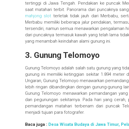
tertinggi di Jawa Tengah. Pendakian ke puncak 
saat matahari terbit. Panorama dari puncaknya s
mahjong slot
terletak tidak jauh dari Merbabu, s
Merbabu memiliki beberapa jalur pendakian, termasuk 
tersendiri, namun semua menawarkan pengalaman h
dari puncaknya termasuk kawah yang telah lama tidak 
yang menambah keindahan alami gunung ini.
3. Gunung Telomoyo
Gunung Telomoyo adalah salah satu gunung yang tidak 
gunung ini memiliki ketinggian sekitar 1.894 meter 
Ungaran, Gunung Telomoyo menawarkan pemandangan 
lebih ringan dibandingkan dengan gunung-gunung lai
Gunung Telomoyo menawarkan pemandangan yang sa
dan pegunungan sekitarnya. Pada hari yang cerah, p
pemandangan matahari terbenam dari puncak Tel
menjadi tujuan para fotografer.
Baca juga :
Desa Wisata Budaya di Jawa Timur, Pela