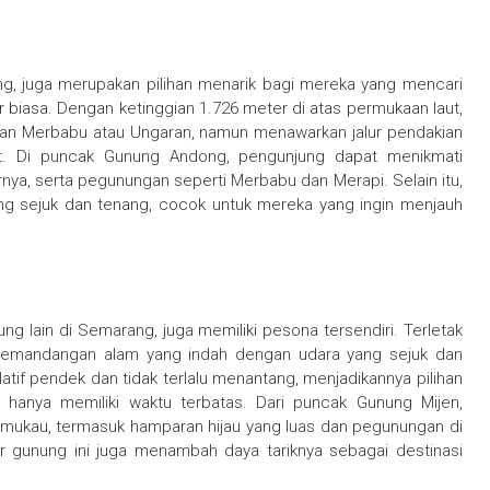
g, juga merupakan pilihan menarik bagi mereka yang mencari
iasa. Dengan ketinggian 1.726 meter di atas permukaan laut,
an Merbabu atau Ungaran, namun menawarkan jalur pendakian
rat. Di puncak Gunung Andong, pengunjung dapat menikmati
ya, serta pegunungan seperti Merbabu dan Merapi. Selain itu,
g sejuk dan tenang, cocok untuk mereka yang ingin menjauh
g lain di Semarang, juga memiliki pesona tersendiri. Terletak
 pemandangan alam yang indah dengan udara yang sejuk dan
latif pendek dan tidak terlalu menantang, menjadikannya pilihan
hanya memiliki waktu terbatas. Dari puncak Gunung Mijen,
ukau, termasuk hamparan hijau yang luas dan pegunungan di
ar gunung ini juga menambah daya tariknya sebagai destinasi