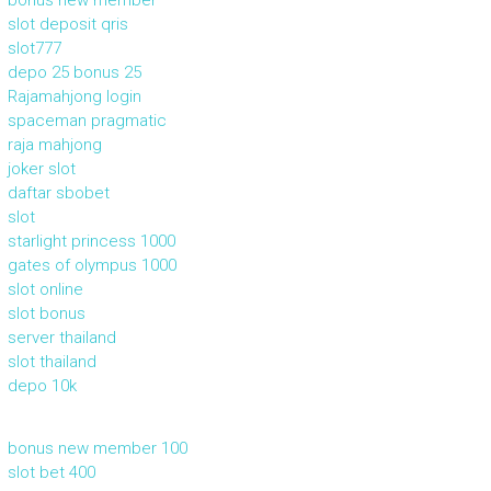
bonus new member
slot deposit qris
slot777
depo 25 bonus 25
Rajamahjong login
spaceman pragmatic
raja mahjong
joker slot
daftar sbobet
slot
starlight princess 1000
gates of olympus 1000
slot online
slot bonus
server thailand
slot thailand
depo 10k
bonus new member 100
slot bet 400