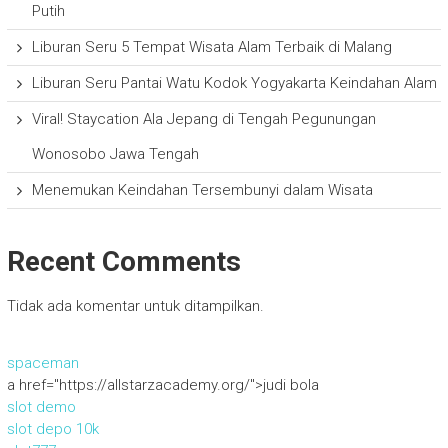
Putih
Liburan Seru 5 Tempat Wisata Alam Terbaik di Malang
Liburan Seru Pantai Watu Kodok Yogyakarta Keindahan Alam
Viral! Staycation Ala Jepang di Tengah Pegunungan
Wonosobo Jawa Tengah
Menemukan Keindahan Tersembunyi dalam Wisata
Recent Comments
Tidak ada komentar untuk ditampilkan.
spaceman
a href="https://allstarzacademy.org/">judi bola
slot demo
slot depo 10k