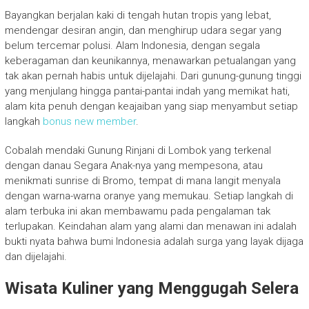
Bayangkan berjalan kaki di tengah hutan tropis yang lebat,
mendengar desiran angin, dan menghirup udara segar yang
belum tercemar polusi. Alam Indonesia, dengan segala
keberagaman dan keunikannya, menawarkan petualangan yang
tak akan pernah habis untuk dijelajahi. Dari gunung-gunung tinggi
yang menjulang hingga pantai-pantai indah yang memikat hati,
alam kita penuh dengan keajaiban yang siap menyambut setiap
langkah
bonus new member
.
Cobalah mendaki Gunung Rinjani di Lombok yang terkenal
dengan danau Segara Anak-nya yang mempesona, atau
menikmati sunrise di Bromo, tempat di mana langit menyala
dengan warna-warna oranye yang memukau. Setiap langkah di
alam terbuka ini akan membawamu pada pengalaman tak
terlupakan. Keindahan alam yang alami dan menawan ini adalah
bukti nyata bahwa bumi Indonesia adalah surga yang layak dijaga
dan dijelajahi.
Wisata Kuliner yang Menggugah Selera