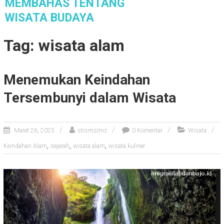
S
MEMBAHAS TENTANG
k
WISATA BUDAYA
i
Membahas Tentang Wisata Budaya
p
Tag: wisata alam
t
o
c
Menemukan Keindahan
o
n
Tersembunyi dalam Wisata
t
e
n
Maret 26, 2025
stismslmz
0 Komentar
Wisata
t
,
,
,
Keindahan Alam
sejarah
wisata alam
wisata kuliner