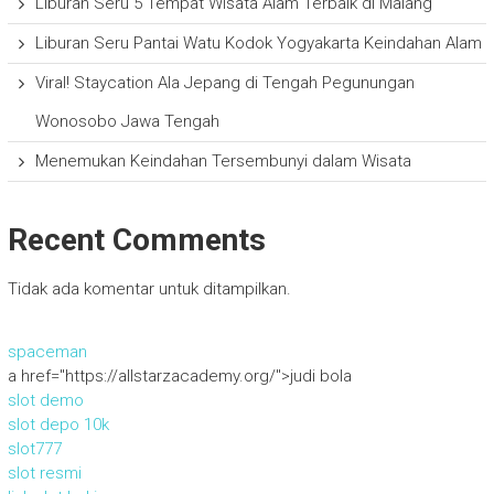
Liburan Seru 5 Tempat Wisata Alam Terbaik di Malang
Liburan Seru Pantai Watu Kodok Yogyakarta Keindahan Alam
Viral! Staycation Ala Jepang di Tengah Pegunungan
Wonosobo Jawa Tengah
Menemukan Keindahan Tersembunyi dalam Wisata
Recent Comments
Tidak ada komentar untuk ditampilkan.
spaceman
a href="https://allstarzacademy.org/">judi bola
slot demo
slot depo 10k
slot777
slot resmi