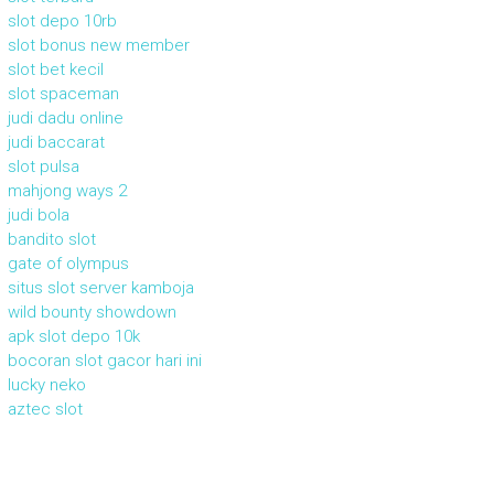
slot depo 10rb
slot bonus new member
slot bet kecil
slot spaceman
judi dadu online
judi baccarat
slot pulsa
mahjong ways 2
judi bola
bandito slot
gate of olympus
situs slot server kamboja
wild bounty showdown
apk slot depo 10k
bocoran slot gacor hari ini
lucky neko
aztec slot