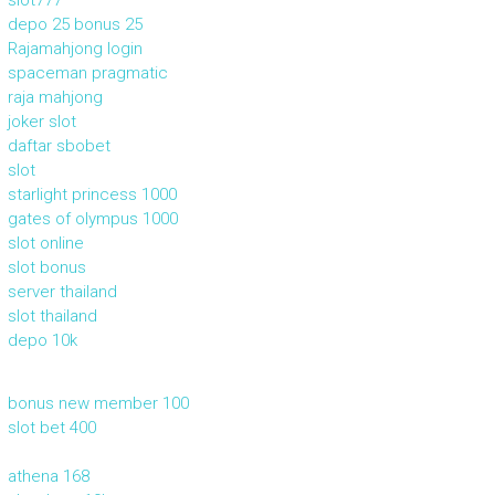
slot777
depo 25 bonus 25
Rajamahjong login
spaceman pragmatic
raja mahjong
joker slot
daftar sbobet
slot
starlight princess 1000
gates of olympus 1000
slot online
slot bonus
server thailand
slot thailand
depo 10k
bonus new member 100
slot bet 400
athena 168