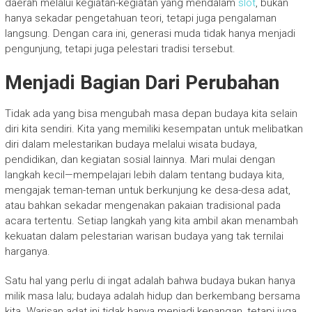
daerah melalui kegiatan-kegiatan yang mendalam
slot
, bukan
hanya sekadar pengetahuan teori, tetapi juga pengalaman
langsung. Dengan cara ini, generasi muda tidak hanya menjadi
pengunjung, tetapi juga pelestari tradisi tersebut.
Menjadi Bagian Dari Perubahan
Tidak ada yang bisa mengubah masa depan budaya kita selain
diri kita sendiri. Kita yang memiliki kesempatan untuk melibatkan
diri dalam melestarikan budaya melalui wisata budaya,
pendidikan, dan kegiatan sosial lainnya. Mari mulai dengan
langkah kecil—mempelajari lebih dalam tentang budaya kita,
mengajak teman-teman untuk berkunjung ke desa-desa adat,
atau bahkan sekadar mengenakan pakaian tradisional pada
acara tertentu. Setiap langkah yang kita ambil akan menambah
kekuatan dalam pelestarian warisan budaya yang tak ternilai
harganya.
Satu hal yang perlu di ingat adalah bahwa budaya bukan hanya
milik masa lalu; budaya adalah hidup dan berkembang bersama
kita. Warisan adat ini tidak hanya menjadi kenangan, tetapi juga