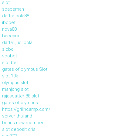
slot
spaceman
daftar bola88
ibcbet
nova88
baccarat
daftar judi bola
sicbo
sbobet
slot bet
gates of olympus Slot
slot 10k
olympus slot
mahjong slot
rajascatter 88 slot
gates of olympus
https://grillncamp.com/
server thailand
bonus new member
slot deposit qris