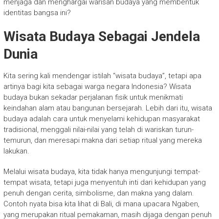
menjaga dan menghargai warisan budaya yang membentuk
identitas bangsa ini?
Wisata Budaya Sebagai Jendela
Dunia
Kita sering kali mendengar istilah “wisata budaya”, tetapi apa
artinya bagi kita sebagai warga negara Indonesia? Wisata
budaya bukan sekadar perjalanan fisik untuk menikmati
keindahan alam atau bangunan bersejarah. Lebih dari itu, wisata
budaya adalah cara untuk menyelami kehidupan masyarakat
tradisional, menggali nilai-nilai yang telah di wariskan turun-
temurun, dan meresapi makna dari setiap ritual yang mereka
lakukan.
Melalui wisata budaya, kita tidak hanya mengunjungi tempat-
tempat wisata, tetapi juga menyentuh inti dari kehidupan yang
penuh dengan cerita, simbolisme, dan makna yang dalam.
Contoh nyata bisa kita lihat di Bali, di mana upacara Ngaben,
yang merupakan ritual pemakaman, masih dijaga dengan penuh