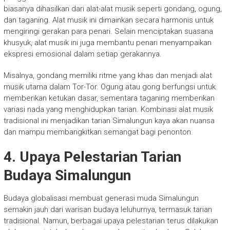
biasanya dihasilkan dari alat-alat musik seperti gondang, ogung,
dan taganing. Alat musik ini dimainkan secara harmonis untuk
mengiringi gerakan para penari. Selain menciptakan suasana
khusyuk, alat musik ini juga membantu penari menyampaikan
ekspresi emosional dalam setiap gerakannya.
Misalnya, gondang memiliki ritme yang khas dan menjadi alat
musik utama dalam Tor-Tor. Ogung atau gong berfungsi untuk
memberikan ketukan dasar, sementara taganing memberikan
variasi nada yang menghidupkan tarian. Kombinasi alat musik
tradisional ini menjadikan tarian Simalungun kaya akan nuansa
dan mampu membangkitkan semangat bagi penonton.
4. Upaya Pelestarian Tarian
Budaya Simalungun
Budaya globalisasi membuat generasi muda Simalungun
semakin jauh dari warisan budaya leluhurnya, termasuk tarian
tradisional. Namun, berbagai upaya pelestarian terus dilakukan