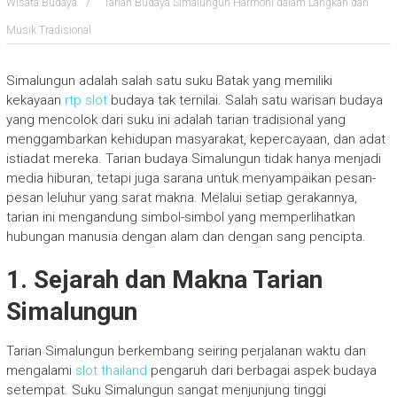
Wisata Budaya
Tarian Budaya Simalungun Harmoni dalam Langkah dan
Musik Tradisional
Simalungun adalah salah satu suku Batak yang memiliki
kekayaan
rtp slot
budaya tak ternilai. Salah satu warisan budaya
yang mencolok dari suku ini adalah tarian tradisional yang
menggambarkan kehidupan masyarakat, kepercayaan, dan adat
istiadat mereka. Tarian budaya Simalungun tidak hanya menjadi
media hiburan, tetapi juga sarana untuk menyampaikan pesan-
pesan leluhur yang sarat makna. Melalui setiap gerakannya,
tarian ini mengandung simbol-simbol yang memperlihatkan
hubungan manusia dengan alam dan dengan sang pencipta.
1. Sejarah dan Makna Tarian
Simalungun
Tarian Simalungun berkembang seiring perjalanan waktu dan
mengalami
slot thailand
pengaruh dari berbagai aspek budaya
setempat. Suku Simalungun sangat menjunjung tinggi