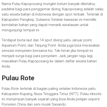
Nama Pulau Kapoposang mungkin belum banyak diketahui,
padahal bagi para penggemar diving, Kapoposang adalah salau
satu wisata bahari di Indonesia dengan spot terbaik. Terletak di
Kabupaten Pangkep, Sulawesi Selatan kawasan ini memiliki
keindahan bahari yang dapat menarik wisatawan untuk
mengunjungi tempat ini.
Terdapat biota laut dan 14 spot diving yaitu Januar point,
Aquarium Point, dan Tanjung Point. Anda juga bisa merasakan
sensasi menyelam bersama hiu. Tak heran jika tempat ini
menjadi surga bagi para penyelam. Jadi, jangan ragu lagi,
masukkan Pulau Kapoposang ke dalam daftar wisata bahari
Anda.
Pulau Rote
Pulau Rote terletak di bagian paling selatan Indonesia yaitu
Kabupaten Kupang, Nusa Tenggara Timur (NTT). Pulau eksotis
ini menyimpan banyak sejarah yang bisa Anda pelajari seperti
Porselen China dan seni musik Sasando.