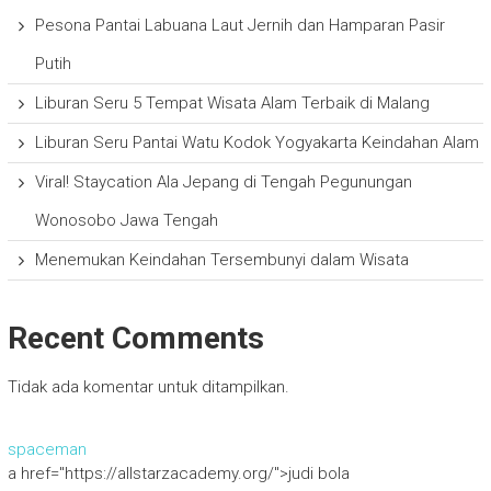
Pesona Pantai Labuana Laut Jernih dan Hamparan Pasir
Putih
Liburan Seru 5 Tempat Wisata Alam Terbaik di Malang
Liburan Seru Pantai Watu Kodok Yogyakarta Keindahan Alam
Viral! Staycation Ala Jepang di Tengah Pegunungan
Wonosobo Jawa Tengah
Menemukan Keindahan Tersembunyi dalam Wisata
Recent Comments
Tidak ada komentar untuk ditampilkan.
spaceman
a href="https://allstarzacademy.org/">judi bola