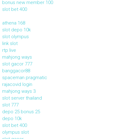
bonus new member 100
slot bet 400
athena 168
slot depo 10k
slot olympus
link slot
rtp live
mahjong ways
slot gacor 777
banggacor88
spaceman pragmatic
rajacovid login
mahjong ways 3
slot server thailand
slot 777
depo 25 bonus 25
depo 10k
slot bet 400
olympus slot