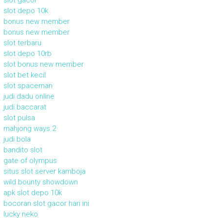
slot gacor
slot depo 10k
bonus new member
bonus new member
slot terbaru
slot depo 10rb
slot bonus new member
slot bet kecil
slot spaceman
judi dadu online
judi baccarat
slot pulsa
mahjong ways 2
judi bola
bandito slot
gate of olympus
situs slot server kamboja
wild bounty showdown
apk slot depo 10k
bocoran slot gacor hari ini
lucky neko