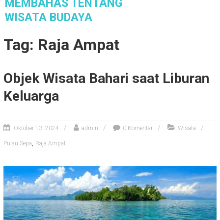
S
MEMBAHAS TENTANG
k
WISATA BUDAYA
i
Membahas Tentang Wisata Budaya
p
Tag: Raja Ampat
t
o
c
Objek Wisata Bahari saat Liburan
o
n
Keluarga
t
e
n
Oktober 13, 2024
admin
0 Komentar
Wisata
t
,
Pulau Sepa
Raja Ampat