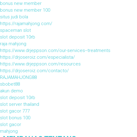
bonus new member
bonus new member 100
situs judi bola
https://rajamahjong.com/
spaceman slot
slot deposit 10rb
raja mahjong
https://www.drjeppson.com/our-services--treatments
https://drjoseroiz.com/especialista/
https://www.drjeppson.com/resources
https://drjoseroiz.com/contacto/
RAJAMAHJONG88
sbobet88
akun demo
slot deposit 10rb
slot server thailand
slot gacor 777
slot bonus 100
slot gacor
mahjong