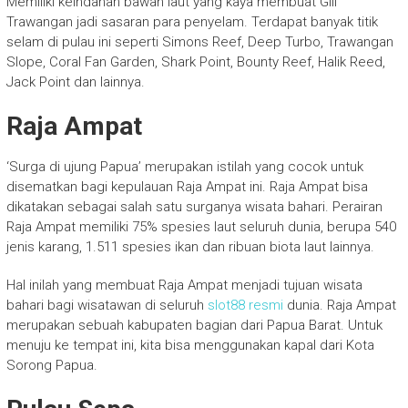
Memiliki keindahan bawah laut yang kaya membuat Gili
Trawangan jadi sasaran para penyelam. Terdapat banyak titik
selam di pulau ini seperti Simons Reef, Deep Turbo, Trawangan
Slope, Coral Fan Garden, Shark Point, Bounty Reef, Halik Reed,
Jack Point dan lainnya.
Raja Ampat
‘Surga di ujung Papua’ merupakan istilah yang cocok untuk
disematkan bagi kepulauan Raja Ampat ini. Raja Ampat bisa
dikatakan sebagai salah satu surganya wisata bahari. Perairan
Raja Ampat memiliki 75% spesies laut seluruh dunia, berupa 540
jenis karang, 1.511 spesies ikan dan ribuan biota laut lainnya.
Hal inilah yang membuat Raja Ampat menjadi tujuan wisata
bahari bagi wisatawan di seluruh
slot88 resmi
dunia. Raja Ampat
merupakan sebuah kabupaten bagian dari Papua Barat. Untuk
menuju ke tempat ini, kita bisa menggunakan kapal dari Kota
Sorong Papua.