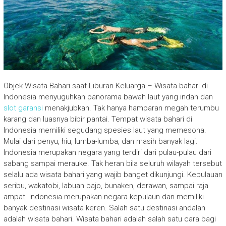
Objek Wisata Bahari saat Liburan Keluarga – Wisata bahari di
Indonesia menyuguhkan panorama bawah laut yang indah dan
slot garansi
menakjubkan. Tak hanya hamparan megah terumbu
karang dan luasnya bibir pantai. Tempat wisata bahari di
Indonesia memiliki segudang spesies laut yang memesona.
Mulai dari penyu, hiu, lumba-lumba, dan masih banyak lagi.
Indonesia merupakan negara yang terdiri dari pulau-pulau dari
sabang sampai merauke. Tak heran bila seluruh wilayah tersebut
selalu ada wisata bahari yang wajib banget dikunjungi. Kepulauan
seribu, wakatobi, labuan bajo, bunaken, derawan, sampai raja
ampat. Indonesia merupakan negara kepulaun dan memiliki
banyak destinasi wisata keren. Salah satu destinasi andalan
adalah wisata bahari. Wisata bahari adalah salah satu cara bagi