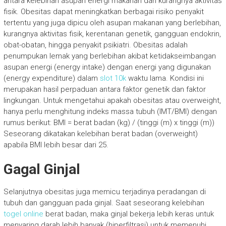
antara kelebihan asupan energi makanan dan kurangnya aktivitas
fisik. Obesitas dapat meningkatkan berbagai risiko penyakit
tertentu yang juga dipicu oleh asupan makanan yang berlebihan,
kurangnya aktivitas fisik, kerentanan genetik, gangguan endokrin,
obat-obatan, hingga penyakit psikiatri. Obesitas adalah
penumpukan lemak yang berlebihan akibat ketidakseimbangan
asupan energi (energy intake) dengan energi yang digunakan
(energy expenditure) dalam
slot 10k
waktu lama. Kondisi ini
merupakan hasil perpaduan antara faktor genetik dan faktor
lingkungan. Untuk mengetahui apakah obesitas atau overweight,
hanya perlu menghitung indeks massa tubuh (IMT/BMI) dengan
rumus berikut: BMI = berat badan (kg) / (tinggi (m) x tinggi (m))
Seseorang dikatakan kelebihan berat badan (overweight)
apabila BMI lebih besar dari 25.
Gagal Ginjal
Selanjutnya obesitas juga memicu terjadinya peradangan di
tubuh dan gangguan pada ginjal. Saat seseorang kelebihan
togel online
berat badan, maka ginjal bekerja lebih keras untuk
menyaring darah lebih banyak (hiperfiltrasi) untuk memenuhi