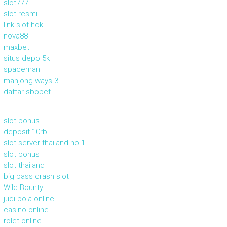
slot777
slot resmi
link slot hoki
nova88
maxbet
situs depo 5k
spaceman
mahjong ways 3
daftar sbobet
slot bonus
deposit 10rb
slot server thailand no 1
slot bonus
slot thailand
big bass crash slot
Wild Bounty
judi bola online
casino online
rolet online