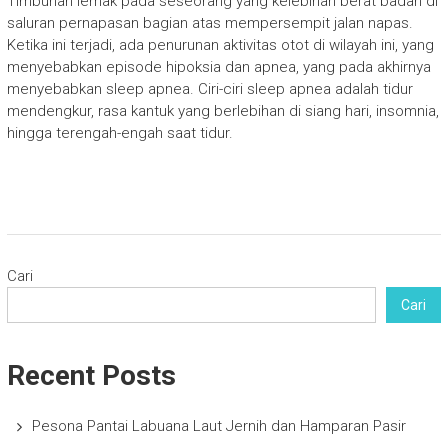
Timbunan lemak pada seseorang yang kelebihan berat badan di
saluran pernapasan bagian atas mempersempit jalan napas.
Ketika ini terjadi, ada penurunan aktivitas otot di wilayah ini, yang
menyebabkan episode hipoksia dan apnea, yang pada akhirnya
menyebabkan sleep apnea. Ciri-ciri sleep apnea adalah tidur
mendengkur, rasa kantuk yang berlebihan di siang hari, insomnia,
hingga terengah-engah saat tidur.
Cari
Cari
Recent Posts
Pesona Pantai Labuana Laut Jernih dan Hamparan Pasir