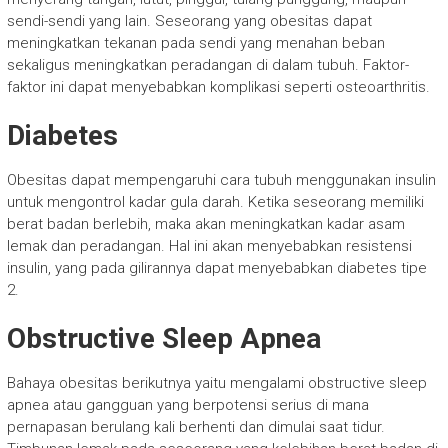
sendi-sendi yang lain. Seseorang yang obesitas dapat
meningkatkan tekanan pada sendi yang menahan beban
sekaligus meningkatkan peradangan di dalam tubuh. Faktor-
faktor ini dapat menyebabkan komplikasi seperti osteoarthritis.
Diabetes
Obesitas dapat mempengaruhi cara tubuh menggunakan insulin
untuk mengontrol kadar gula darah. Ketika seseorang memiliki
berat badan berlebih, maka akan meningkatkan kadar asam
lemak dan peradangan. Hal ini akan menyebabkan resistensi
insulin, yang pada gilirannya dapat menyebabkan diabetes tipe
2.
Obstructive Sleep Apnea
Bahaya obesitas berikutnya yaitu mengalami obstructive sleep
apnea atau gangguan yang berpotensi serius di mana
pernapasan berulang kali berhenti dan dimulai saat tidur.