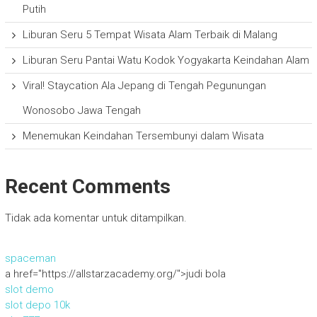
Putih
Liburan Seru 5 Tempat Wisata Alam Terbaik di Malang
Liburan Seru Pantai Watu Kodok Yogyakarta Keindahan Alam
Viral! Staycation Ala Jepang di Tengah Pegunungan
Wonosobo Jawa Tengah
Menemukan Keindahan Tersembunyi dalam Wisata
Recent Comments
Tidak ada komentar untuk ditampilkan.
spaceman
a href="https://allstarzacademy.org/">judi bola
slot demo
slot depo 10k