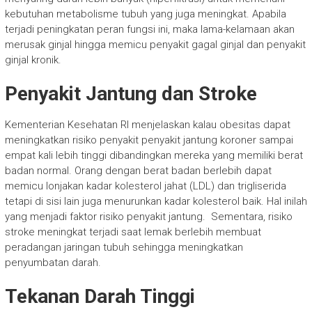
kebutuhan metabolisme tubuh yang juga meningkat. Apabila
terjadi peningkatan peran fungsi ini, maka lama-kelamaan akan
merusak ginjal hingga memicu penyakit gagal ginjal dan penyakit
ginjal kronik.
Penyakit Jantung dan Stroke
Kementerian Kesehatan RI menjelaskan kalau obesitas dapat
meningkatkan risiko penyakit penyakit jantung koroner sampai
empat kali lebih tinggi dibandingkan mereka yang memiliki berat
badan normal. Orang dengan berat badan berlebih dapat
memicu lonjakan kadar kolesterol jahat (LDL) dan trigliserida
tetapi di sisi lain juga menurunkan kadar kolesterol baik. Hal inilah
yang menjadi faktor risiko penyakit jantung. Sementara, risiko
stroke meningkat terjadi saat lemak berlebih membuat
peradangan jaringan tubuh sehingga meningkatkan
penyumbatan darah.
Tekanan Darah Tinggi