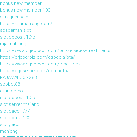
bonus new member
bonus new member 100
situs judi bola
https://rajamahjong.com/
spaceman slot
slot deposit 10rb
raja mahjong
https://www.drjeppson.com/our-services--treatments
https://drjoseroiz.com/especialista/
https://www.drjeppson.com/resources
https://drjoseroiz.com/contacto/
RAJAMAHJONG88
sbobet88
akun demo
slot deposit 10rb
slot server thailand
slot gacor 777
slot bonus 100
slot gacor
mahjong