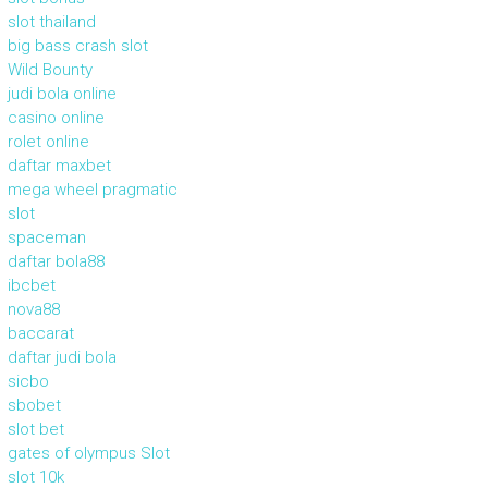
slot thailand
big bass crash slot
Wild Bounty
judi bola online
casino online
rolet online
daftar maxbet
mega wheel pragmatic
slot
spaceman
daftar bola88
ibcbet
nova88
baccarat
daftar judi bola
sicbo
sbobet
slot bet
gates of olympus Slot
slot 10k