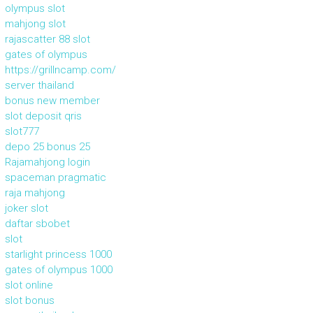
olympus slot
mahjong slot
rajascatter 88 slot
gates of olympus
https://grillncamp.com/
server thailand
bonus new member
slot deposit qris
slot777
depo 25 bonus 25
Rajamahjong login
spaceman pragmatic
raja mahjong
joker slot
daftar sbobet
slot
starlight princess 1000
gates of olympus 1000
slot online
slot bonus