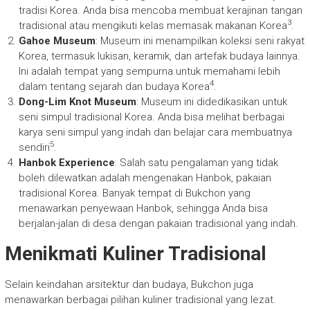
tradisi Korea. Anda bisa mencoba membuat kerajinan tangan
3
tradisional atau mengikuti kelas memasak makanan Korea
.
Gahoe Museum
: Museum ini menampilkan koleksi seni rakyat
Korea, termasuk lukisan, keramik, dan artefak budaya lainnya.
Ini adalah tempat yang sempurna untuk memahami lebih
4
dalam tentang sejarah dan budaya Korea
.
Dong-Lim Knot Museum
: Museum ini didedikasikan untuk
seni simpul tradisional Korea. Anda bisa melihat berbagai
karya seni simpul yang indah dan belajar cara membuatnya
5
sendiri
.
Hanbok Experience
: Salah satu pengalaman yang tidak
boleh dilewatkan adalah mengenakan Hanbok, pakaian
tradisional Korea. Banyak tempat di Bukchon yang
menawarkan penyewaan Hanbok, sehingga Anda bisa
berjalan-jalan di desa dengan pakaian tradisional yang indah.
Menikmati Kuliner Tradisional
Selain keindahan arsitektur dan budaya, Bukchon juga
menawarkan berbagai pilihan kuliner tradisional yang lezat.