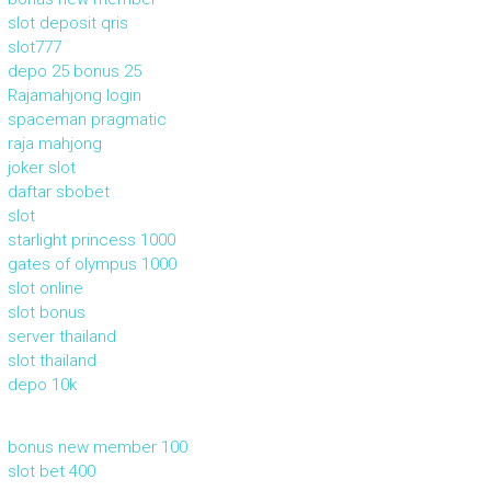
slot deposit qris
slot777
depo 25 bonus 25
Rajamahjong login
spaceman pragmatic
raja mahjong
joker slot
daftar sbobet
slot
starlight princess 1000
gates of olympus 1000
slot online
slot bonus
server thailand
slot thailand
depo 10k
bonus new member 100
slot bet 400