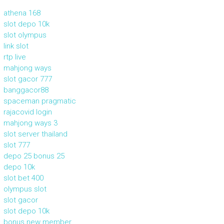
athena 168
slot depo 10k
slot olympus
link slot
rtp live
mahjong ways
slot gacor 777
banggacor88
spaceman pragmatic
rajacovid login
mahjong ways 3
slot server thailand
slot 777
depo 25 bonus 25
depo 10k
slot bet 400
olympus slot
slot gacor
slot depo 10k
bonus new member