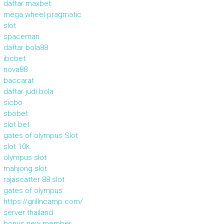
daftar maxbet
mega wheel pragmatic
slot
spaceman
daftar bola88
ibcbet
nova88
baccarat
daftar judi bola
sicbo
sbobet
slot bet
gates of olympus Slot
slot 10k
olympus slot
mahjong slot
rajascatter 88 slot
gates of olympus
https://grillncamp.com/
server thailand
bonus new member