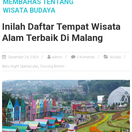
S
MEMBAHAS TENTANG
k
WISATA BUDAYA
i
Membahas Tentang Wisata Budaya
p
Inilah Daftar Tempat Wisata
t
o
Alam Terbaik Di Malang
c
o
n
Desember 26, 2024
admin
0 Komentar
Wisata
t
e
,
Batu Night Spectacular
Gunung Bromo
n
t